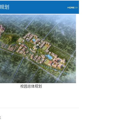
规划
校园总体规划
处