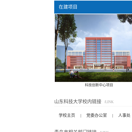
在建项目
科技创新中心项目
山东科技大学校内链接
/LINK
学校主页
党委办公室
人事处
|
|