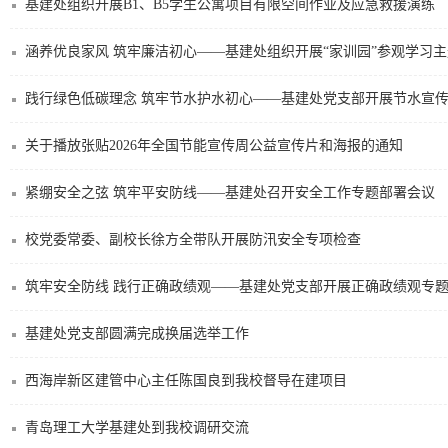
基建处组织开展B1、B5学生公寓项目有限空间作业及应急救援演练
涵养优良家风 筑牢廉洁初心——基建处组织开展“家训园”参观学习
践行绿色低碳理念 筑牢节水护水初心——基建处党支部开展节水宣
关于播放张贴2026年全国节能宣传周公益宣传片和海报的通知
紧绷安全之弦 筑牢平安防线——基建处召开安全工作专题部署会议
校党委常委、副校长徐方全带队开展防汛安全专项检查
筑牢安全防线 践行正确政绩观——基建处党支部开展正确政绩观专
基建处党支部圆满完成换届选举工作
西海岸新区建管中心主任陈国良到我校督导在建项目
青岛理工大学基建处到我校调研交流