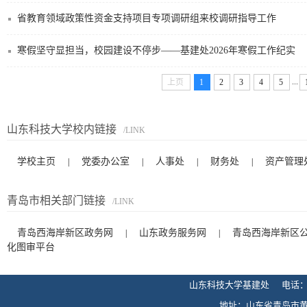
省教育领域政策性资金支持项目专项调研组来校调研指导工作
寒假坚守显担当，校园建设不停步——基建处2026年寒假工作纪实
...
上页
1
2
3
4
5
山东科技大学校内链接
/LINK
学校主页
党委办公室
人事处
财务处
资产管理
|
|
|
|
青岛市相关部门链接
/LINK
青岛西海岸新区政务网
山东政务服务网
青岛西海岸新区
|
|
化图审平台
山东科技大学基建处 电话：0532-
地址：山东省青岛市黄岛